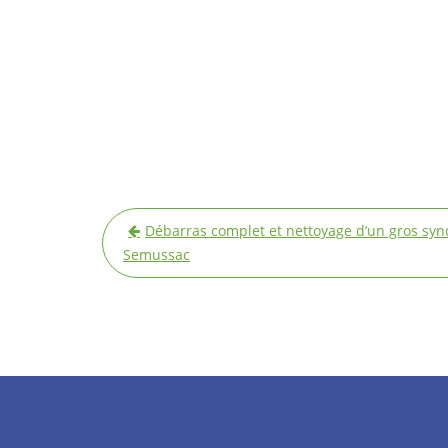
Navigation
Débarras complet et nettoyage d’un gros sy
de
Semussac
l’article